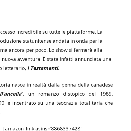
esso incredibile su tutte le piattaforme. La
oduzione statunitense andata in onda per la
, ma ancora per poco. Lo show si fermerà alla
a nuova avventura. È stata infatti annunciata una
 letterario,
I Testamenti
.
storia nasce in realtà dalla penna della canadese
l’ancella
”, un romanzo distopico del 1985,
90, e incentrato su una teocrazia totalitaria che
.
[amazon_link asins=’8868337428′