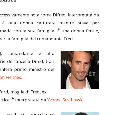
osto da:
uccessivamente nota come Difred. Interpretata da
è una donna catturata mentre stava per
anada con la sua famiglia. È una donna fertile,
 per la famiglia del comandante Fred.
d
, comandante e alto
io dell’ancella Dired, tra i
enterà primo ministro del
ph Fiennes
.
ford
, moglie di Fred, ex
atrice. È interpretata da
Yvonne Strahovski
.
a ancella, si scopre che nel