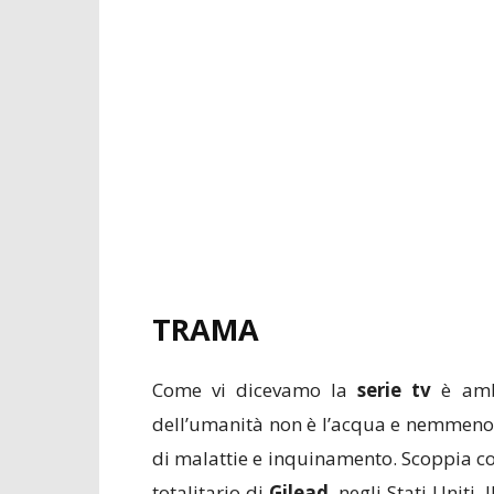
TRAMA
Come vi dicevamo la
serie tv
è ambi
dell’umanità non è l’acqua e nemmeno le
di malattie e inquinamento. Scoppia cos
totalitario di
Gilead
, negli Stati Uniti