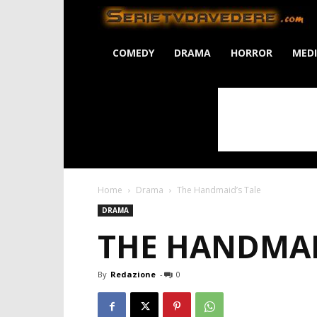
S
COMEDY
DRAMA
HORROR
MED
Home
Drama
The Handmaid’s Tale
DRAMA
THE HANDMAI
By
Redazione
-
0