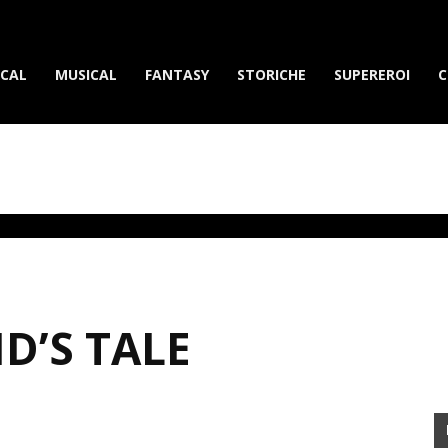
erietvdavedere.com
ICAL
MUSICAL
FANTASY
STORICHE
SUPEREROI
C
D’S TALE