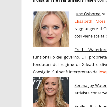
Il c
ast di The Handmaid’s Tale
è comp
June Osborne
, s
Elisabeth Moss
raggiungere il C
così viene scelta
Fred Waterfor
funzionario del governo. È il proprietar
fondatori del regime di Gilead e div
Consiglio. Sul set è interpretato da
Jose
Serena Joy Water
attivista conserv
Emily
, altra donn