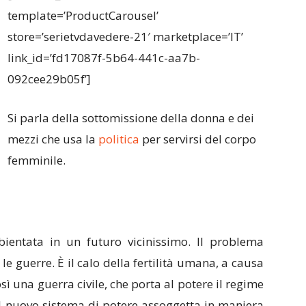
template=’ProductCarousel’
store=’serietvdavedere-21′ marketplace=’IT’
link_id=’fd17087f-5b64-441c-aa7b-
092cee29b05f’]
Si parla della sottomissione della donna e dei
mezzi che usa la
politica
per servirsi del corpo
femminile.
entata in un futuro vicinissimo. Il problema
 guerre. È il calo della fertilità umana, a causa
ì una guerra civile, che porta al potere il regime
. Il nuovo sistema di potere assoggetta in maniera