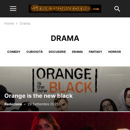
Home
Drama
DRAMA
COMEDY
CURIOSITÀ
DOCUSERIE
DRAMA
FANTASY
HORROR
LEGAL
MEDICAL
MUSICAL
POLIZIESCO
REALITY
ROMANTICO
SERVIZI STREAMING
SOBER LIVING
STORICHE
SUPEREROI
Orange is the new black
Redazione
-
29 Settembre 2021