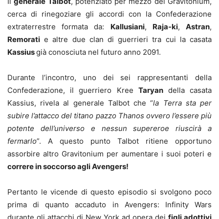
Il
generale Talbot
, potenziato per mezzo del Gravitonium,
cerca di rinegoziare gli accordi con la Confederazione
extraterrestre formata da:
Kallusiani
,
Raja-ki
,
Astran
,
Remorati
e altre due clan di guerrieri tra cui la casata
Kassius
già conosciuta nel futuro anno 2091.
Durante l’incontro, uno dei sei rappresentanti della
Confederazione, il guerriero Kree
Taryan
della casata
Kassius, rivela al generale Talbot che “
la Terra sta per
subire l’attacco del titano pazzo Thanos ovvero l’essere più
potente dell’universo e nessun supereroe riuscirà a
fermarlo
”. A questo punto Talbot ritiene opportuno
assorbire altro Gravitonium per aumentare i suoi poteri e
correre in soccorso agli Avengers!
Pertanto le vicende di questo episodio si svolgono poco
prima di quanto accaduto in Avengers: Infinity Wars
durante gli attacchi di New York ad opera dei
figli adottivi