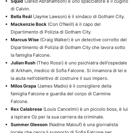
Squid
(Jared Abrahamson) è uno spacciatore e il cugino
di Calvin.
Bella Reál
(Jayme Lawson) è il sindaco di Gotham City.
Mackenzie Bock
(Con O’Neill) è il capo del
Dipartimento di Polizia di Gotham City.
Marcus Wise
(Craig Walker) è un detective corrotto del
Dipartimento di Polizia di Gotham City che lavora sotto
la famiglia Falcone.
Julian Rush
(Theo Rossi) è uno psichiatra dell’ospedale
di Arkham, medico di Sofia Falcone. Si innamora di lei e
la aiuta nell’obiettivo di costruire il suo impero.
Milos Grapa
(James Madio) è il consigliere della
famiglia Falcone e guardia del corpo di Carmine
Falcone.
Rex Calabrese
(Louis Cancelmi) è un piccolo boss, è lui
a ispirare Oz per la sua carriera da criminale.
Summer Gleeson
(Nadine Malouf) è una giornalista
locale che cerca il supporto di Sofia Falcone per