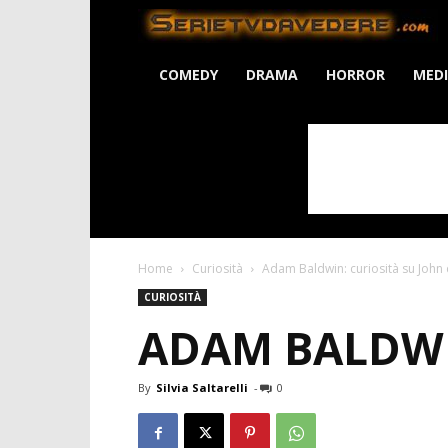
S
COMEDY
DRAMA
HORROR
MED
Home
Curiosità
Adam Baldwin: curiosità su John 
CURIOSITÀ
ADAM BALDWI
By
Silvia Saltarelli
-
0