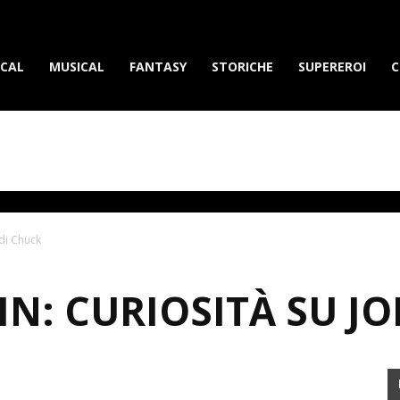
erietvdavedere.com
ICAL
MUSICAL
FANTASY
STORICHE
SUPEREROI
C
di Chuck
N: CURIOSITÀ SU JO