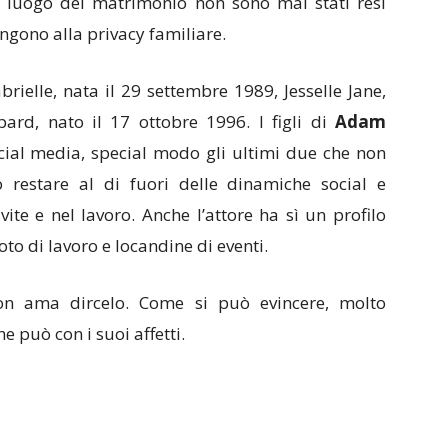
il luogo del matrimonio non sono mai stati resi
engono alla privacy familiare.
rielle, nata il 29 settembre 1989, Jesselle Jane,
ard, nato il 17 ottobre 1996. I figli di
Adam
ial media, special modo gli ultimi due che non
no restare al di fuori delle dinamiche social e
 vite e nel lavoro. Anche l’attore ha sì un profilo
to di lavoro e locandine di eventi.
non ama dircelo. Come si può evincere, molto
 può con i suoi affetti.