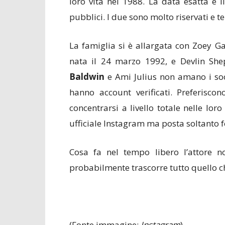
loro vita nel 1988. La data esatta e 
pubblici. I due sono molto riservati e t
La famiglia si è allargata con Zoey Gab
nata il 24 marzo 1992, e Devlin Shep
Baldwin
e Ami Julius non amano i soc
hanno account verificati. Preferisco
concentrarsi a livello totale nelle loro
ufficiale Instagram ma posta soltanto fo
Cosa fa nel tempo libero l’attore 
probabilmente trascorre tutto quello che
(Fonte immagine:
Instagram
)