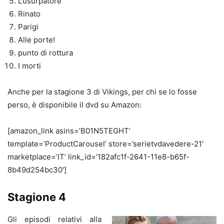
L’usurpatore
Rinato
Parigi
Alle porte!
punto di rottura
I morti
Anche per la stagione 3 di Vikings, per chi se lo fosse
perso, è disponibile il dvd su Amazon:
[amazon_link asins=’B01N5TEGHT’
template=’ProductCarousel’ store=’serietvdavedere-21′
marketplace=’IT’ link_id=’182afc1f-2641-11e8-b65f-
8b49d254bc30′]
Stagione 4
Gli episodi relativi alla