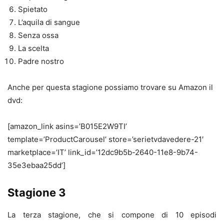
Spietato
L’aquila di sangue
Senza ossa
La scelta
Padre nostro
Anche per questa stagione possiamo trovare su Amazon il
dvd:
[amazon_link asins=’B015E2W9TI’
template=’ProductCarousel’ store=’serietvdavedere-21′
marketplace=’IT’ link_id=’12dc9b5b-2640-11e8-9b74-
35e3ebaa25dd’]
Stagione 3
La terza stagione, che si compone di 10 episodi