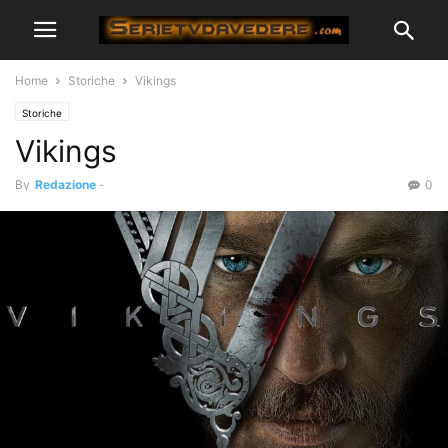
Home
Storiche
Vikings
Storiche
Vikings
By
Redazione
-
0