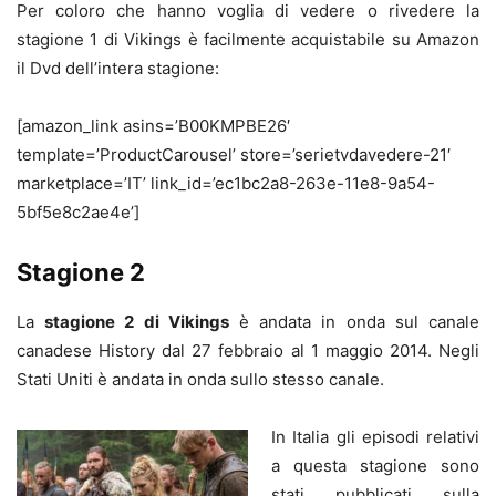
Per coloro che hanno voglia di vedere o rivedere la
stagione 1 di Vikings è facilmente acquistabile su Amazon
il Dvd dell’intera stagione:
[amazon_link asins=’B00KMPBE26′
template=’ProductCarousel’ store=’serietvdavedere-21′
marketplace=’IT’ link_id=’ec1bc2a8-263e-11e8-9a54-
5bf5e8c2ae4e’]
Stagione 2
La
stagione 2 di Vikings
è andata in onda sul canale
canadese History dal 27 febbraio al 1 maggio 2014. Negli
Stati Uniti è andata in onda sullo stesso canale.
In Italia gli episodi relativi
a questa stagione sono
stati pubblicati sulla