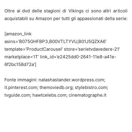
Oltre ai dvd delle stagioni di Vikings ci sono altri articoli
acquistabili su Amazon per tutti gli appassionati della serie:
[amazon_link
asins=’B075GHFBP3,B00VTLTYVU,B01J5QZXA6′
template=’ProductCarousel’ store=’serietvdavedere-21′
marketplace=’IT’ link_id=’e2425dd0-2641-11e8-a41e-
6f2bc158d72a’]
Fonte immagini: natashastander.wordpress.com;
it.pinterest.com; themoviedb.org; stylebistro.com;
tvguide.com; hawtcelebs.com; cinematographe.it