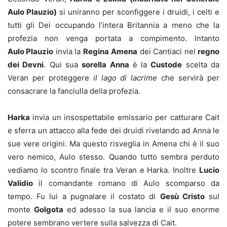
Aulo Plauzio)
si uniranno per sconfiggere i druidi, i celti e
tutti gli Dei occupando l’intera Britannia a meno che la
profezia non venga portata a compimento. Intanto
Aulo Plauzio
invia la
Regina
Amena
dei Cantiaci nel
regno
dei Devni
. Qui sua
sorella Anna
è la
Custode
scelta da
Veran per proteggere
il lago di lacrime
che servirà per
consacrare la fanciulla della profezia.
Harka
invia un insospettabile emissario per catturare Cait
e sferra un attacco alla fede dei druidi rivelando ad Anna le
sue vere origini. Ma questo risveglia in Amena chi è il suo
vero nemico, Aulo stesso. Quando tutto sembra perduto
vediamo lo scontro finale tra Veran e Harka. Inoltre
Lucio
Validio
il comandante romano di Aulo scomparso da
tempo. Fu lui a pugnalare il costato di
Gesù Cristo
sul
monte
Golgota
ed adesso la sua lancia e il suo enorme
potere sembrano vertere sulla salvezza di Cait.