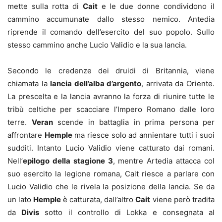
mette sulla rotta di
Cait
e le due donne condividono il
cammino accumunate dallo stesso nemico. Antedia
riprende il comando dell’esercito del suo popolo. Sullo
stesso cammino anche Lucio Validio e la sua lancia.
Secondo le credenze dei druidi di Britannia, viene
chiamata la
lancia dell’alba d’argento
, arrivata da Oriente.
La prescelta e la lancia avranno la forza di riunire tutte le
tribù celtiche per scacciare l’Impero Romano dalle loro
terre.
Veran
scende in battaglia in prima persona per
affrontare
Hemple
ma riesce solo ad annientare tutti i suoi
sudditi. Intanto Lucio Validio viene catturato dai romani.
Nell’
epilogo della stagione 3
, mentre Artedia attacca col
suo esercito la legione romana, Cait riesce a parlare con
Lucio Validio che le rivela la posizione della lancia. Se da
un lato
Hemple
è catturata, dall’altro
Cait
viene però tradita
da
Divis
sotto il controllo di Lokka e consegnata al