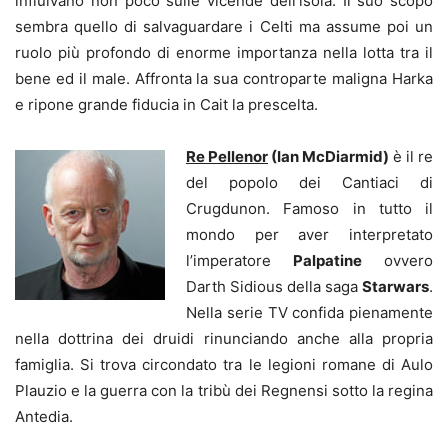
influivano non poco sulle vicende dell’isola. Il suo scopo
sembra quello di salvaguardare i Celti ma assume poi un
ruolo più profondo di enorme importanza nella lotta tra il
bene ed il male. Affronta la sua controparte maligna Harka
e ripone grande fiducia in Cait la prescelta.
Re Pellenor
(Ian McDiarmid)
è il re
del popolo dei Cantiaci di
Crugdunon. Famoso in tutto il
mondo per aver interpretato
l’imperatore
Palpatine
ovvero
Darth Sidious della saga
Starwars
.
Nella serie TV confida pienamente
nella dottrina dei druidi rinunciando anche alla propria
famiglia. Si trova circondato tra le legioni romane di Aulo
Plauzio e la guerra con la tribù dei Regnensi sotto la regina
Antedia.