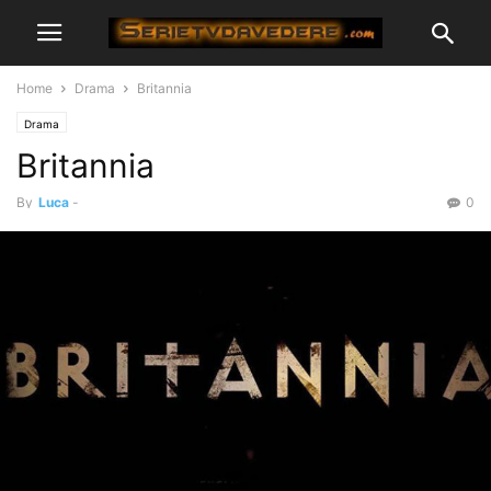
Home
Drama
Britannia
Drama
Britannia
By
Luca
-
0