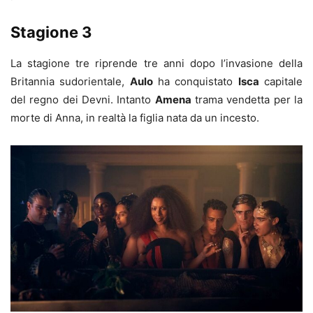
Stagione 3
La stagione tre riprende tre anni dopo l’invasione della
Britannia sudorientale,
Aulo
ha conquistato
Isca
capitale
del regno dei Devni. Intanto
Amena
trama vendetta per la
morte di Anna, in realtà la figlia nata da un incesto.