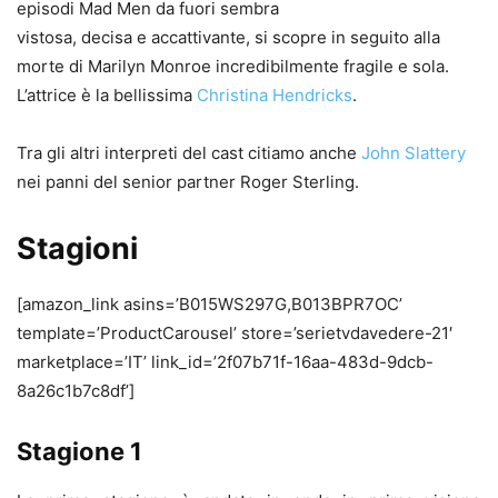
episodi Mad Men da fuori sembra
vistosa, decisa e accattivante, si scopre in seguito alla
morte di Marilyn Monroe incredibilmente fragile e sola.
L’attrice è la bellissima
Christina Hendricks
.
Tra gli altri interpreti del cast citiamo anche
John Slattery
nei panni del senior partner Roger Sterling.
Stagioni
[amazon_link asins=’B015WS297G,B013BPR7OC’
template=’ProductCarousel’ store=’serietvdavedere-21′
marketplace=’IT’ link_id=’2f07b71f-16aa-483d-9dcb-
8a26c1b7c8df’]
Stagione 1