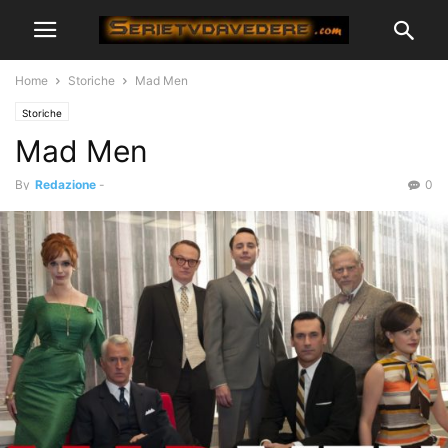
Home
Storiche
Mad Men
Storiche
Mad Men
By
Redazione
-
0