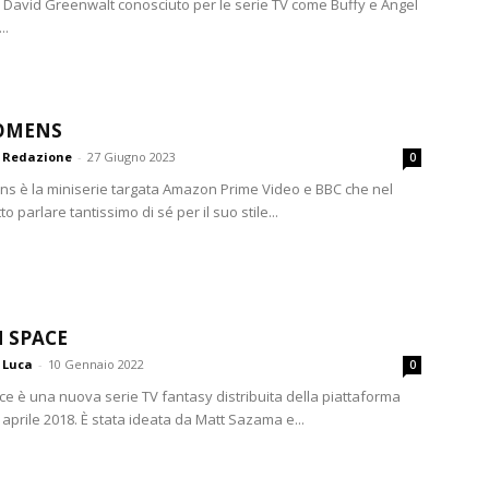
 David Greenwalt conosciuto per le serie TV come Buffy e Angel
..
OMENS
Redazione
-
27 Giugno 2023
0
 è la miniserie targata Amazon Prime Video e BBC che nel
to parlare tantissimo di sé per il suo stile...
N SPACE
Luca
-
10 Gennaio 2022
0
ace è una nuova serie TV fantasy distribuita della piattaforma
13 aprile 2018. È stata ideata da Matt Sazama e...