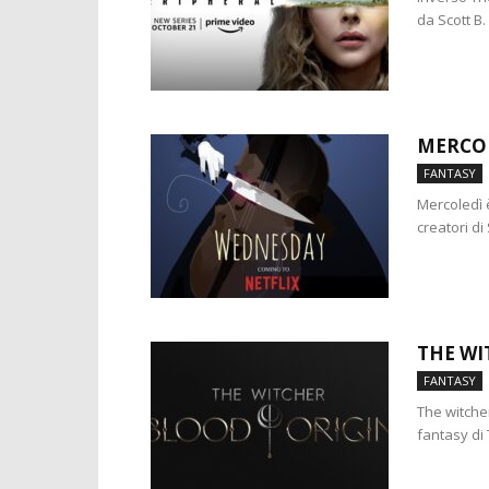
da Scott B.
MERCO
FANTASY
Mercoledì 
creatori di
THE WI
FANTASY
The witche
fantasy di 