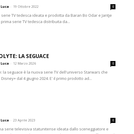
Luca
-
19 Ottobre 2022
0
 serie TV tedesca ideata e prodotta da Baran Bo Odar e Jantje
la prima serie TV tedesca distribuita da...
OLYTE: LA SEGUACE
Luca
-
12 Marzo 2026
0
e: la seguace è la nuova serie TV dell'universo Starwars che
 Disney+ dal 4 giugno 2024. E' il primo prodotto ad...
Luca
-
23 Aprile 2023
0
a serie televisiva statunitense ideata dallo sceneggiatore e