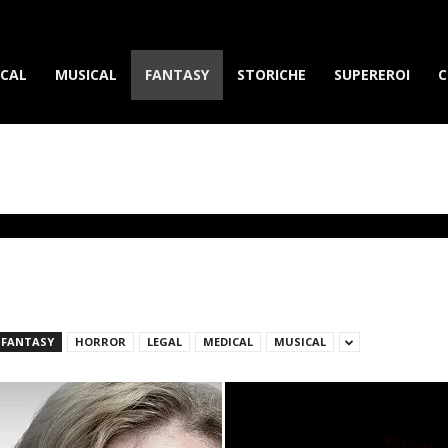
erietvdavedere.com
ICAL
MUSICAL
FANTASY
STORICHE
SUPEREROI
C
FANTASY
HORROR
LEGAL
MEDICAL
MUSICAL