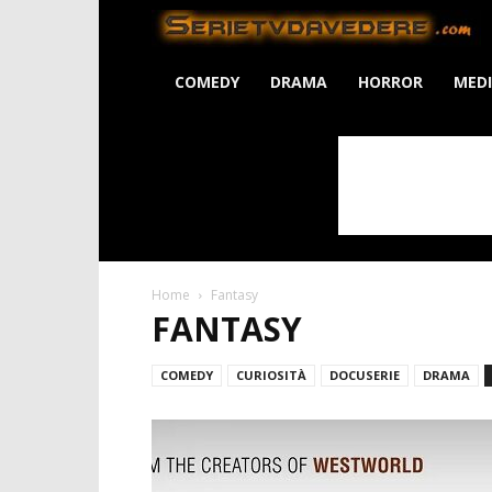
S
COMEDY
DRAMA
HORROR
MED
Home
Fantasy
FANTASY
COMEDY
CURIOSITÀ
DOCUSERIE
DRAMA