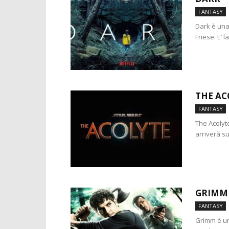
FANTASY
Dark è una
Friese. E’ 
THE AC
FANTASY
The Acolyt
arriverà su
GRIMM
FANTASY
Grimm è un