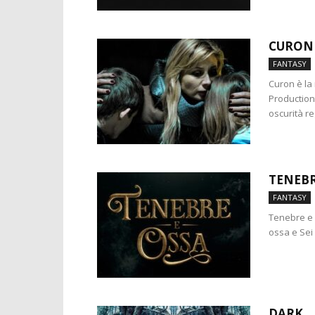
CURON
FANTASY
Curon è la 
Production
oscurità r
TENEBR
FANTASY
Tenebre e 
ossa e Sei 
DARK