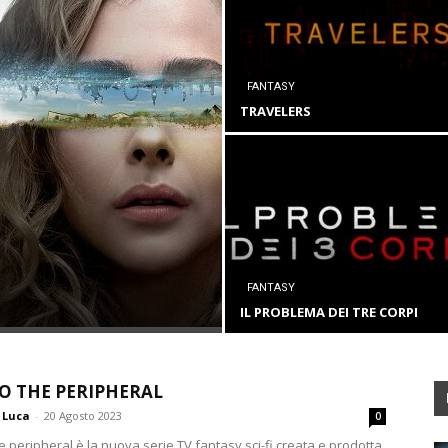
FANTASY
TRAVELERS
FANTASY
IL PROBLEMA DEI TRE CORPI
O THE PERIPHERAL
Luca
-
20 Agosto 2023
0
 peripheral è la nuova serie TV fantasy sci-fi creata e prodotta