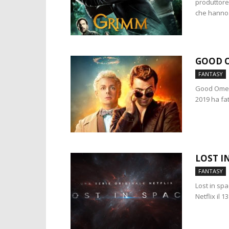
produttore
che hanno.
GOOD 
FANTASY
Good Omens
2019 ha fat
LOST I
FANTASY
Lost in sp
Netflix il 