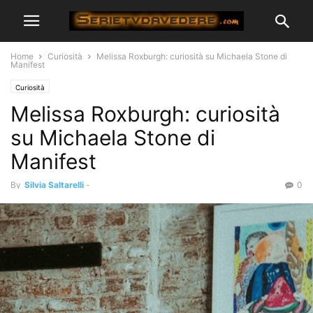
Home
Curiosità
Melissa Roxburgh: curiosità su Michaela Stone di
Manifest
Curiosità
Melissa Roxburgh: curiosità
su Michaela Stone di
Manifest
By
Silvia Saltarelli
-
0