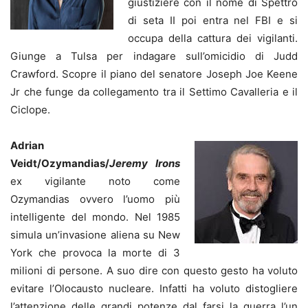
giustiziere con il nome di Spettro
di seta II poi entra nel FBI e si
occupa della cattura dei vigilanti.
Giunge a Tulsa per indagare sull’omicidio di Judd
Crawford. Scopre il piano del senatore Joseph Joe Keene
Jr che funge da collegamento tra il Settimo Cavalleria e il
Ciclope.
Adrian
Veidt/Ozymandias/
Jeremy Irons
ex vigilante noto come
Ozymandias ovvero l’uomo più
intelligente del mondo. Nel 1985
simula un’invasione aliena su New
York che provoca la morte di 3
milioni di persone. A suo dire con questo gesto ha voluto
evitare l’Olocausto nucleare. Infatti ha voluto distogliere
l’attenzione delle grandi potenze dal farsi la guerra l’un