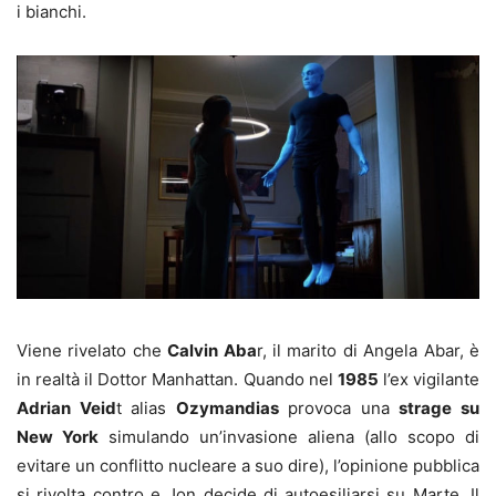
i bianchi.
Viene rivelato che
Calvin Aba
r, il marito di Angela Abar, è
in realtà il Dottor Manhattan. Quando nel
1985
l’ex vigilante
Adrian Veid
t alias
Ozymandias
provoca una
strage su
New York
simulando un’invasione aliena (allo scopo di
evitare un conflitto nucleare a suo dire), l’opinione pubblica
si rivolta contro e Jon decide di autoesiliarsi su Marte. Il