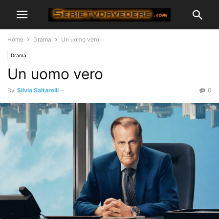
Home
Drama
Un uomo vero
Drama
Un uomo vero
By
Silvia Saltarelli
-
0