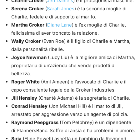
Charlie Croker
(
Jeff Daniels
) è il protagonista maschile.
Serena Croker
(
Sarah Jones
) è la seconda moglie di
Charlie, fedele e di supporto al marito.
Martha Croker
(
Diane Lane
) è l’ex moglie di Charlie,
felicissima di aver troncato la relazione.
Wally Croker
(Evan Roe) è il figlio di Charlie e Martha,
dalla personalità ribelle.
Joyce Newman
(Lucy Liu) è la migliore amica di Martha,
proprietaria di un’azienda che vende prodotti di
bellezza.
Roger White
(Aml Ameen) è l’avvocato di Charlie e il
capo consulente legale della Croker Industries.
Jill Hensley
(Chanté Adams) è la segretaria di Charlie.
Conrad Hensley
(Jon Michael Hill) è il marito di Jil,
arrestato per aggressione verso un agente di polizia.
Raymond Peepgrass
(Tom Pelphrey) è un dipendente
di PlannersBanc. Soffre di ansia e ha problemi in amore.
Sirja
(Eline Powell) aspetta un bambino da Raymond