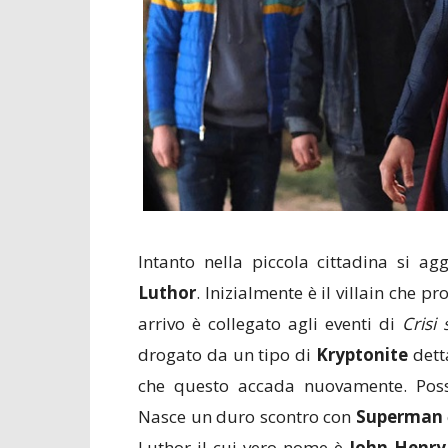
Intanto nella piccola cittadina si a
Luthor
. Inizialmente è il villain che 
arrivo è collegato agli eventi di
Crisi 
drogato da un tipo di
Kryptonite
detta
che questo accada nuovamente. Possi
Nasce un duro scontro con
Superman
Luthor il cui vero nome è
John Henry 