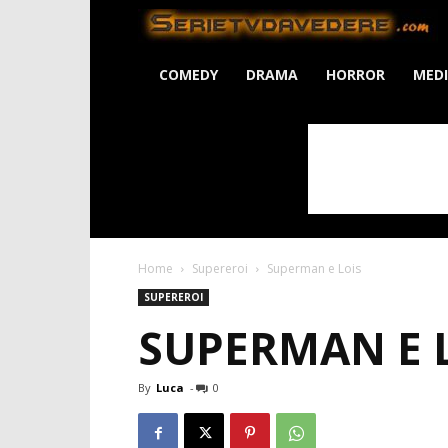
S
COMEDY
DRAMA
HORROR
MED
Home
Supereroi
Superman e Lois
SUPEREROI
SUPERMAN E 
By
Luca
-
0