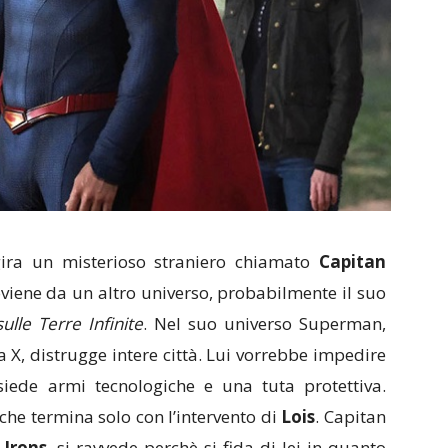
ggira un misterioso straniero chiamato
Capitan
proviene da un altro universo, probabilmente il suo
sulle Terre Infinite
. Nel suo universo Superman,
 X, distrugge intere città. Lui vorrebbe impedire
ede armi tecnologiche e una tuta protettiva.
che termina solo con l’intervento di
Lois
. Capitan
Irons,
si ravvede perchè si fida di lei in quanto