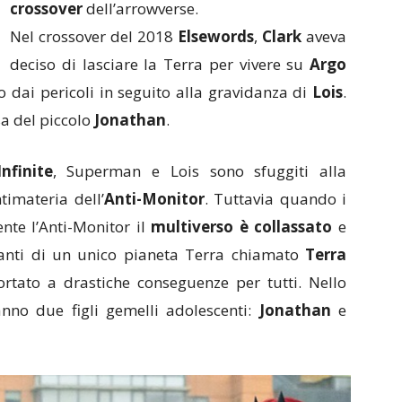
crossover
dell’arrowverse.
Nel crossover del 2018
Elsewords
,
Clark
aveva
deciso di lasciare la Terra per vivere su
Argo
o dai pericoli in seguito alla gravidanza di
Lois
.
sa del piccolo
Jonathan
.
nfinite
, Superman e Lois sono sfuggiti alla
timateria dell’
Anti-Monitor
. Tuttavia quando i
nte l’Anti-Monitor il
multiverso è collassato
e
itanti di un unico pianeta Terra chiamato
Terra
portato a drastiche conseguenze per tutti. Nello
anno due figli gemelli adolescenti:
Jonathan
e