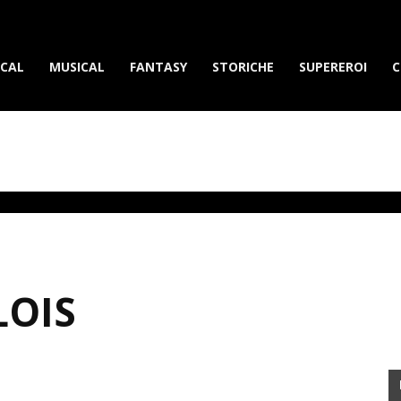
erietvdavedere.com
ICAL
MUSICAL
FANTASY
STORICHE
SUPEREROI
C
LOIS