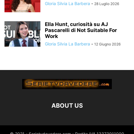
Gloria Silvia La Barbera
-
28 Luglio 2026
Ella Hunt, curiosità su AJ
Pascarelli di Not Suitable For
Work
Gloria Silvia La Barbera
-
12 Giugno 2026
ABOUT US
© 2021 - Serietvdavedere.com - Partita IVA 13373911000