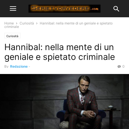
Home
Curiosità
Hannibal: nella mente di un geniale e spietato
criminale
Curiosità
Hannibal: nella mente di un
geniale e spietato criminale
By
Redazione
-
0