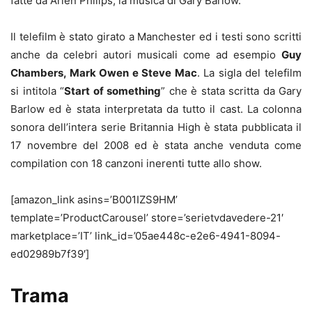
fatte da Arlen Philips, la musica di Gary Barlow.
Il telefilm è stato girato a Manchester ed i testi sono scritti
anche da celebri autori musicali come ad esempio
Guy
Chambers, Mark Owen e Steve Mac
. La sigla del telefilm
si intitola “
Start of something
” che è stata scritta da Gary
Barlow ed è stata interpretata da tutto il cast. La colonna
sonora dell’intera serie Britannia High è stata pubblicata il
17 novembre del 2008 ed è stata anche venduta come
compilation con 18 canzoni inerenti tutte allo show.
[amazon_link asins=’B001IZS9HM’
template=’ProductCarousel’ store=’serietvdavedere-21′
marketplace=’IT’ link_id=’05ae448c-e2e6-4941-8094-
ed02989b7f39′]
Trama