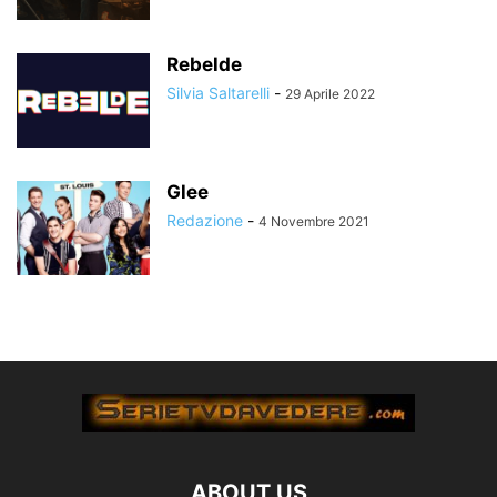
Rebelde
Silvia Saltarelli
-
29 Aprile 2022
Glee
Redazione
-
4 Novembre 2021
ABOUT US