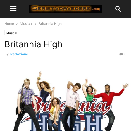
Home
Musical
Britannia High
Musical
Britannia High
By
Redazione
-
0