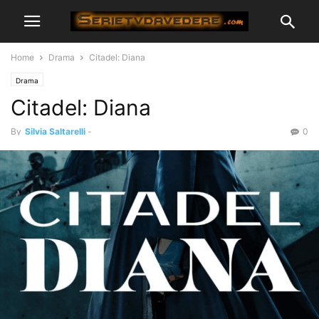
Home
Drama
Citadel: Diana
Drama
Citadel: Diana
By
Silvia Saltarelli
-
0