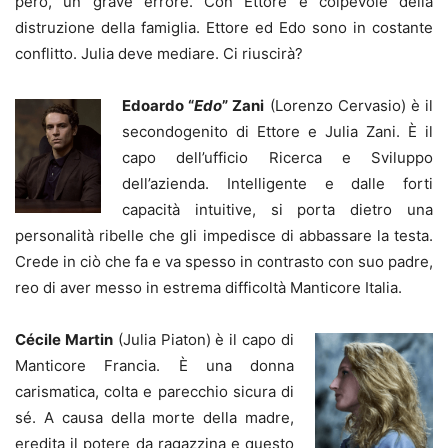
però, un grave errore. Con Ettore è colpevole della
distruzione della famiglia. Ettore ed Edo sono in costante
conflitto. Julia deve mediare. Ci riuscirà?
Edoardo “
Edo
” Zani
(Lorenzo Cervasio) è il
secondogenito di Ettore e Julia Zani. È il
capo dell’ufficio Ricerca e Sviluppo
dell’azienda. Intelligente e dalle forti
capacità intuitive, si porta dietro una
personalità ribelle che gli impedisce di abbassare la testa.
Crede in ciò che fa e va spesso in contrasto con suo padre,
reo di aver messo in estrema difficoltà Manticore Italia.
Cécile Martin
(Julia Piaton) è il capo di
Manticore Francia. È una donna
carismatica, colta e parecchio sicura di
sé. A causa della morte della madre,
eredita il potere da ragazzina e questo