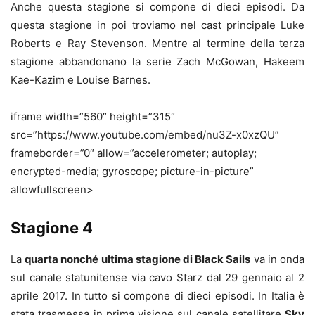
Anche questa stagione si compone di dieci episodi. Da
questa stagione in poi troviamo nel cast principale Luke
Roberts e Ray Stevenson. Mentre al termine della terza
stagione abbandonano la serie Zach McGowan, Hakeem
Kae-Kazim e Louise Barnes.
iframe width=”560″ height=”315″
src=”https://www.youtube.com/embed/nu3Z-x0xzQU”
frameborder=”0″ allow=”accelerometer; autoplay;
encrypted-media; gyroscope; picture-in-picture”
allowfullscreen>
Stagione 4
La
quarta nonché ultima stagione di Black Sails
va in onda
sul canale statunitense via cavo Starz dal 29 gennaio al 2
aprile 2017. In tutto si compone di dieci episodi. In Italia è
stata trasmessa in prima visione sul canale satellitare
Sky