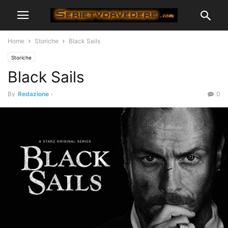
Home
Storiche
Black Sails
Storiche
Black Sails
By
Redazione
-
0