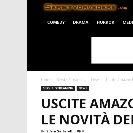
S
COMEDY
DRAMA
HORROR
MED
Home
Servizi Streaming
News
Uscite Amazon P
SERVIZI STREAMING
NEWS
USCITE AMAZO
LE NOVITÀ DE
By
Silvia Saltarelli
-
0