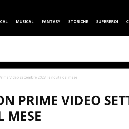
erietvdavedere.com
ICAL
MUSICAL
FANTASY
STORICHE
SUPEREROI
C
rime Video settembre 2023: le novità del mese
N PRIME VIDEO SET
L MESE