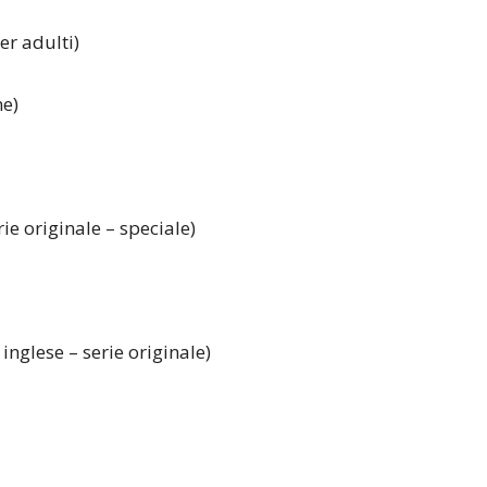
er adulti)
me)
rie originale – speciale)
inglese – serie originale)