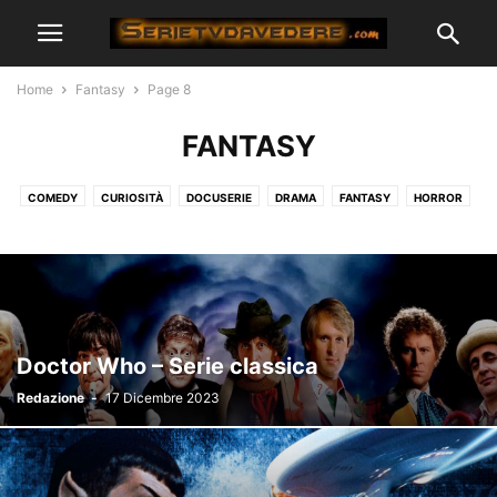
Home
Fantasy
Page 8
FANTASY
COMEDY
CURIOSITÀ
DOCUSERIE
DRAMA
FANTASY
HORROR
LEGAL
MEDICAL
MUSICAL
POLIZIESCO
REALITY
ROMANTICO
SERVIZI STREAMING
SOBER LIVING
STORICHE
SUPEREROI
Doctor Who – Serie classica
Redazione
-
17 Dicembre 2023