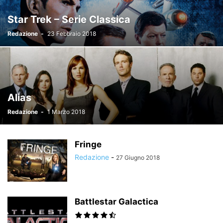
Star Trek – Serie Classica
Redazione
-
23 Febbraio 2018
Alias
Redazione
-
1 Marzo 2018
Fringe
Redazione
-
27 Giugno 2018
Battlestar Galactica