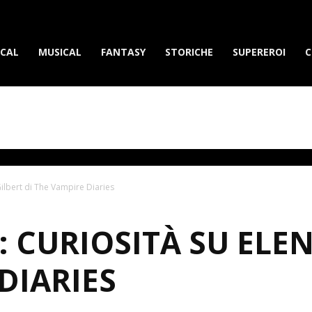
erietvdavedere.com
ICAL
MUSICAL
FANTASY
STORICHE
SUPEREROI
C
Gilbert di The Vampire Diaries
 CURIOSITÀ SU ELEN
DIARIES