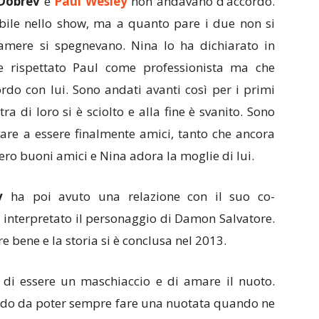
Dobrev
e
Paul Wesley
non andavano d’accordo.
abile nello show, ma a quanto pare i due non si
amere si spegnevano. Nina lo ha dichiarato in
re rispettato Paul come professionista ma che
rdo con lui. Sono andati avanti così per i primi
tra di loro si è sciolto e alla fine è svanito. Sono
ivare a essere finalmente amici, tanto che ancora
vero buoni amici e Nina adora la moglie di lui.
v
ha poi avuto una relazione con il suo co-
 interpretato il personaggio di Damon Salvatore.
re bene e la storia si è conclusa nel 2013.
ma di essere un maschiaccio e di amare il nuoto.
 modo da poter sempre fare una nuotata quando ne