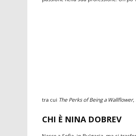
tra cui
The Perks of Being a Wallflower
,
CHI È NINA DOBREV
Nasce a Sofia, in Bulgaria, ma si trasf