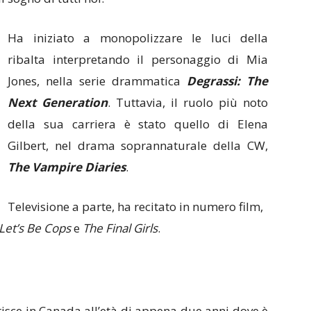
Ha iniziato a monopolizzare le luci della
ribalta interpretando il personaggio di Mia
Jones, nella serie drammatica
Degrassi: The
Next Generation
. Tuttavia, il ruolo più noto
della sua carriera è stato quello di Elena
Gilbert, nel drama soprannaturale della CW,
The Vampire Diaries
.
Televisione a parte, ha recitato in numero film,
Let’s Be Cops
e
The Final Girls
.
erisce in Canada all’età di appena due anni dove è