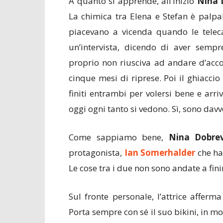
A quanto si apprende, all’inizio
Nina 
La chimica tra Elena e Stefan è palp
piacevano a vicenda quando le telec
un’intervista, dicendo di aver semp
proprio non riusciva ad andare d’acco
cinque mesi di riprese. Poi il ghiaccio 
finiti entrambi per volersi bene e arr
oggi ogni tanto si vedono. Sì, sono dav
Come sappiamo bene,
Nina Dobre
protagonista,
Ian Somerhalder
che ha
Le cose tra i due non sono andate a fini
Sul fronte personale, l’attrice affer
Porta sempre con sé il suo bikini, in