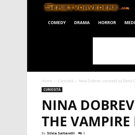
S
COMEDY
DRAMA
HORROR
MED
Home
Curiosità
Nina Dobrev: curiosità su Elena 
CURIOSITÀ
NINA DOBREV:
THE VAMPIRE 
By
Silvia Saltarelli
-
0