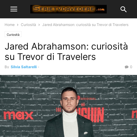
Home
Curiosità
Jared Abrahamson: curiosità su Trevor di Travelers
Curiosità
Jared Abrahamson: curiosità
su Trevor di Travelers
By
Silvia Saltarelli
-
0