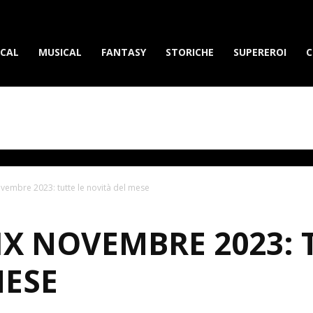
erietvdavedere.com
ICAL
MUSICAL
FANTASY
STORICHE
SUPEREROI
C
ovembre 2023: tutte le novità del mese
IX NOVEMBRE 2023: 
MESE