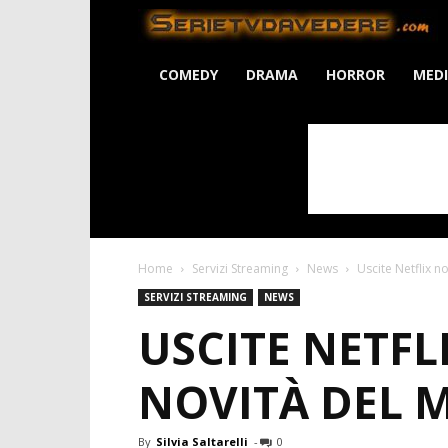
S
COMEDY
DRAMA
HORROR
MED
Home
Servizi Streaming
News
Uscite Netflix n
SERVIZI STREAMING
NEWS
USCITE NETFL
NOVITÀ DEL 
By
Silvia Saltarelli
-
0