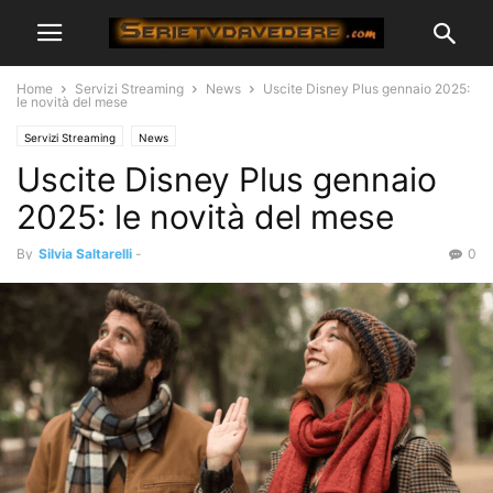
Home
Servizi Streaming
News
Uscite Disney Plus gennaio 2025:
le novità del mese
Servizi Streaming
News
Uscite Disney Plus gennaio
2025: le novità del mese
By
Silvia Saltarelli
-
0