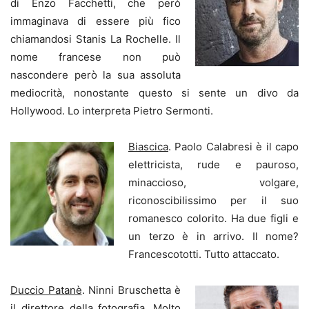
di Enzo Facchetti, che però
immaginava di essere più fico
chiamandosi Stanis La Rochelle. Il
nome francese non può
nascondere però la sua assoluta
mediocrità, nonostante questo si sente un divo da
Hollywood. Lo interpreta Pietro Sermonti.
Biascica
. Paolo Calabresi è il capo
elettricista, rude e pauroso,
minaccioso, volgare,
riconoscibilissimo per il suo
romanesco colorito. Ha due figli e
un terzo è in arrivo. Il nome?
Francescototti. Tutto attaccato.
Duccio Patanè
. Ninni Bruschetta è
il direttore della fotografia. Molto