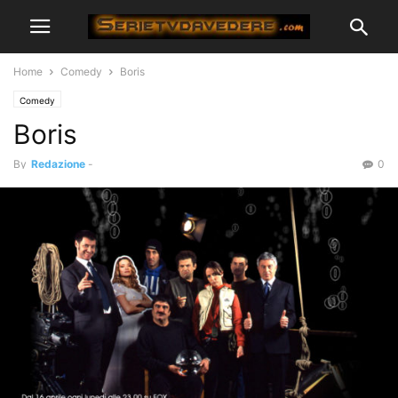
Home
Comedy
Boris
Comedy
Boris
By
Redazione
-
0