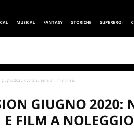
erietvdavedere.com
ICAL
MUSICAL
FANTASY
STORICHE
SUPEREROI
C
giugno 2020: novità su serie tv, film e film a...
SION GIUGNO 2020: 
M E FILM A NOLEGGIO