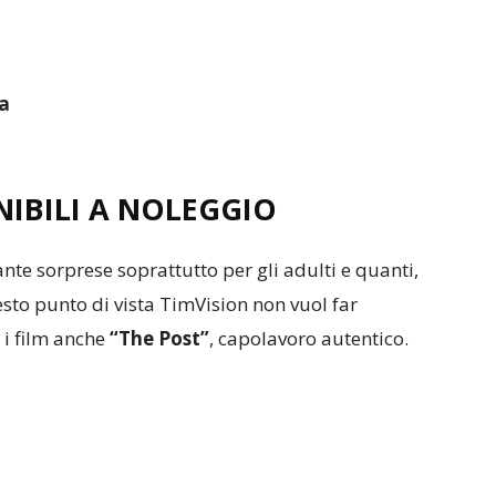
da
ONIBILI A NOLEGGIO
nte sorprese soprattutto per gli adulti e quanti,
esto punto di vista TimVision non vuol far
 i film anche
“The Post”
, capolavoro autentico.