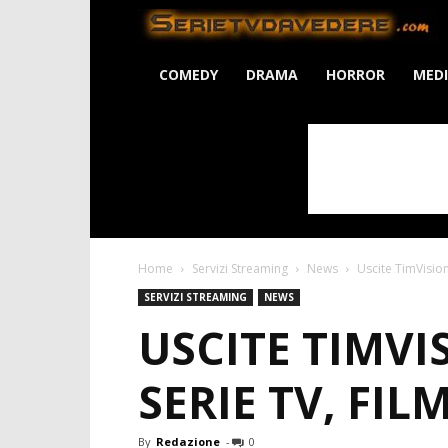
S
COMEDY
DRAMA
HORROR
MED
Home
Servizi Streaming
News
Uscite TimVision 
SERVIZI STREAMING
NEWS
USCITE TIMVI
SERIE TV, FIL
By
Redazione
-
0