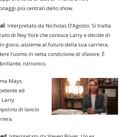
onaggi più centrali dello show.
al
. Interpretato da Nicholas D’Agosto. Si tratta
cato di Ney York che conosce Larry e decide di
in gioco, assieme al futuro della sua carriera,
tere l’uomo in netta condizione di sfavore. È
brillante, istrionico.
ayma Mays.
mpetente ed
 Larry
mpolino di lancio
riera.
eed
. Interpretato da Steven Boyer. Un ex