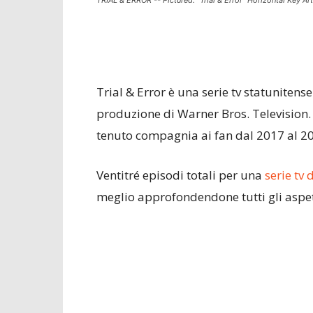
TRIAL & ERROR -- Pictured: "Trial & Error" Horizontal Key Ar
Trial & Error è una serie tv statunitense
produzione di Warner Bros. Television. S
tenuto compagnia ai fan dal 2017 al 20
Ventitré episodi totali per una
serie tv 
meglio approfondendone tutti gli aspet