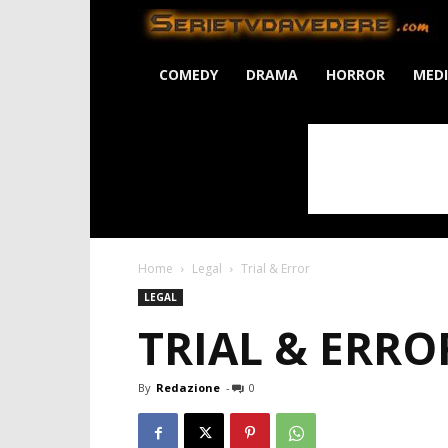
S
COMEDY
DRAMA
HORROR
MED
Home
Legal
Trial & Error
LEGAL
TRIAL & ERRO
By
Redazione
-
0