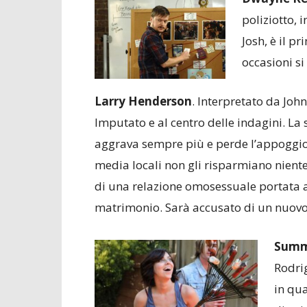
poliziotto, 
Josh, è il p
occasioni si
Larry Henderson
. Interpretato da Joh
Imputato e al centro delle indagini. La 
aggrava sempre più e perde l’appoggio 
media locali non gli risparmiano nient
di una relazione omosessuale portata a
matrimonio. Sarà accusato di un nuovo
Summ
Rodrig
in qu