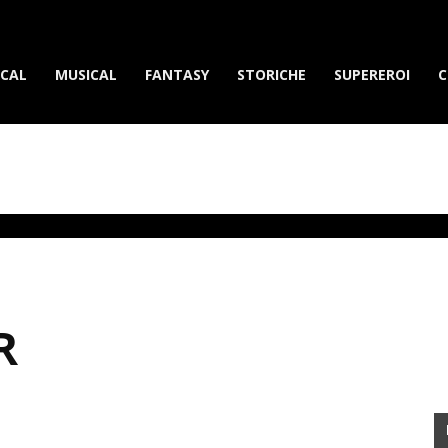
erietvdavedere.com
ICAL
MUSICAL
FANTASY
STORICHE
SUPEREROI
C
R