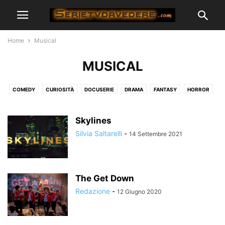
Home
Musical
MUSICAL
COMEDY
CURIOSITÀ
DOCUSERIE
DRAMA
FANTASY
HORROR
LEGAL
MEDICAL
MUSICAL
POLIZIESCO
REALITY
ROMANTICO
SERVIZI STREAMING
SOBER LIVING
STORICHE
Skylines
SUPEREROI
Silvia Saltarelli
-
14 Settembre 2021
The Get Down
Redazione
-
12 Giugno 2020