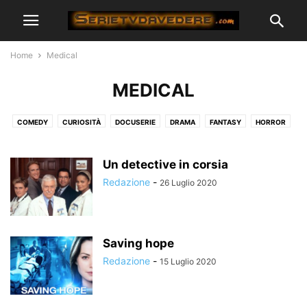
Home
Medical
MEDICAL
COMEDY
CURIOSITÀ
DOCUSERIE
DRAMA
FANTASY
HORROR
LEGAL
MEDICAL
MUSICAL
POLIZIESCO
REALITY
ROMANTICO
SERVIZI STREAMING
SOBER LIVING
STORICHE
Un detective in corsia
SUPEREROI
Redazione
-
26 Luglio 2020
Saving hope
Redazione
-
15 Luglio 2020