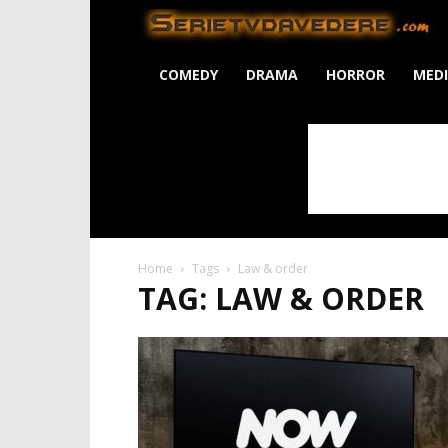
S
COMEDY
DRAMA
HORROR
MED
Home
Tags
Law & order
TAG: LAW & ORDER