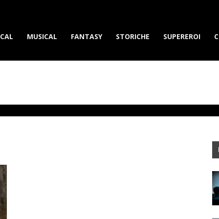
erietvdavedere.com
ICAL
MUSICAL
FANTASY
STORICHE
SUPEREROI
C