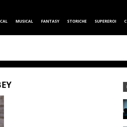
erietvdavedere.com
ICAL
MUSICAL
FANTASY
STORICHE
SUPEREROI
C
BEY