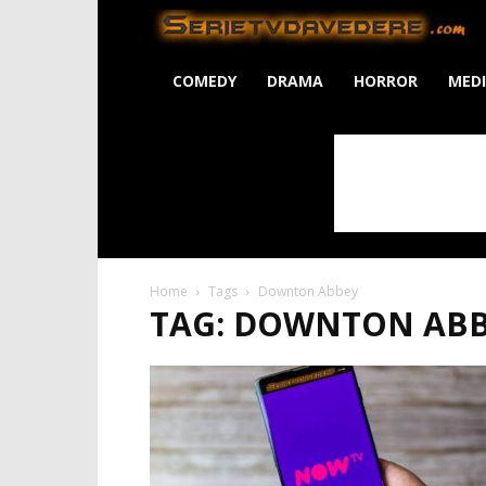
S
COMEDY
DRAMA
HORROR
MED
Home
Tags
Downton Abbey
TAG: DOWNTON AB