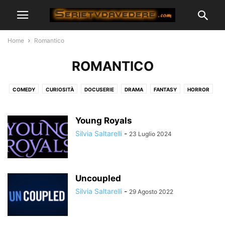
Home
Romantico
ROMANTICO
COMEDY
CURIOSITÀ
DOCUSERIE
DRAMA
FANTASY
HORROR
LEGAL
MEDICAL
MUSICAL
POLIZIESCO
REALITY
ROMANTICO
SERVIZI STREAMING
SOBER LIVING
STORICHE
Young Royals
SUPEREROI
Silvia Saltarelli
-
23 Luglio 2024
Uncoupled
Silvia Saltarelli
-
29 Agosto 2022